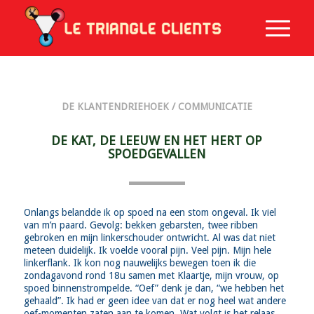
DE KLANTENDRIEHOEK /
COMMUNICATIE
DE KAT, DE LEEUW EN HET HERT OP
SPOEDGEVALLEN
Onlangs belandde ik op spoed na een stom ongeval. Ik viel
van m’n paard. Gevolg: bekken gebarsten, twee ribben
gebroken en mijn linkerschouder ontwricht. Al was dat niet
meteen duidelijk. Ik voelde vooral pijn. Veel pijn. Mijn hele
linkerflank. Ik kon nog nauwelijks bewegen toen ik die
zondagavond rond 18u samen met Klaartje, mijn vrouw, op
spoed binnenstrompelde. “Oef” denk je dan, “we hebben het
gehaald”. Ik had er geen idee van dat er nog heel wat andere
oef-momenten zaten aan te komen. Wat volgt is het relaas