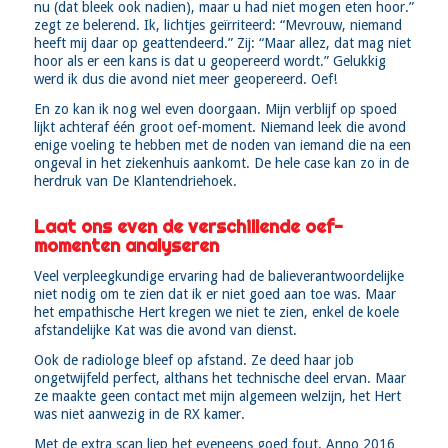
nu (dat bleek ook nadien), maar u had niet mogen eten hoor.”
zegt ze belerend. Ik, lichtjes geïrriteerd: “Mevrouw, niemand
heeft mij daar op geattendeerd.” Zij: “Maar allez, dat mag niet
hoor als er een kans is dat u geopereerd wordt.” Gelukkig
werd ik dus die avond niet meer geopereerd. Oef!
En zo kan ik nog wel even doorgaan. Mijn verblijf op spoed
lijkt achteraf één groot oef-moment. Niemand leek die avond
enige voeling te hebben met de noden van iemand die na een
ongeval in het ziekenhuis aankomt. De hele case kan zo in de
herdruk van De Klantendriehoek.
Laat ons even de verschillende oef-
momenten analyseren
Veel verpleegkundige ervaring had de balieverantwoordelijke
niet nodig om te zien dat ik er niet goed aan toe was. Maar
het empathische Hert kregen we niet te zien, enkel de koele
afstandelijke Kat was die avond van dienst.
Ook de radiologe bleef op afstand. Ze deed haar job
ongetwijfeld perfect, althans het technische deel ervan. Maar
ze maakte geen contact met mijn algemeen welzijn, het Hert
was niet aanwezig in de RX kamer.
Met de extra scan liep het eveneens goed fout. Anno 2016