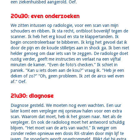
een ziekenhuisbed aangerold. Oef.
20u30: even onderzoeken
We zitten intussen op radiologie, voor een scan van mijn
schouders en ribben. Ik sta recht, ontbloot bovenlijf tegen de
scanner. Ik heb het erg koud en sta te klappertanden. Ik
begin oncontroleerbaar te bibberen. Ik krijg het gevoel dat ik
door de pijn en de koude stilletjes aan in shock ga. Ik ben niet
helder genoeg om daar iets van te zeggen. De radiologe doet
rustig verder, geeft me instructies en verlaat na een vijftal
minuten de kamer. “Even de foto’s checken.” Ik schiet in
paniek. “Kan u iets doen aan de kou?” vraag ik. “Heb je een
deken of zo?” “Oh, geen probleem. Ik zet de airco wel even
af.” Oef.
21u30: diagnose
Diagnose gesteld. We moeten nog even wachten. Een uur
later komt een verpleger mij opnieuw halen voor een extra
scan. Waarom dat moet, heb ik het gissen naar. Net als de
verpleger. En ook de radioloog moet het antwoord schuldig
blijven. “Het moet van de arts van wacht.” Ik weiger om
zonder reden opnieuw een dosis RX-stralen door mijn lijf te
jagen. De spoedarts wordt opgetrommeld. Blijkt dat hij extra