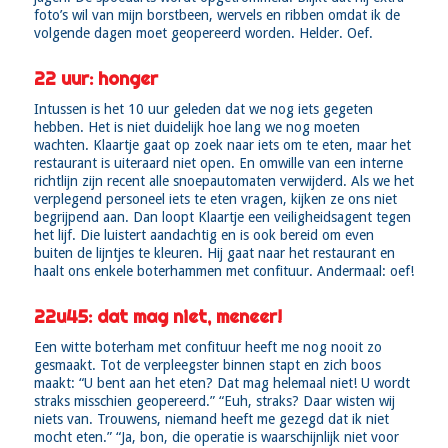
foto’s wil van mijn borstbeen, wervels en ribben omdat ik de
volgende dagen moet geopereerd worden. Helder. Oef.
22 uur: honger
Intussen is het 10 uur geleden dat we nog iets gegeten
hebben. Het is niet duidelijk hoe lang we nog moeten
wachten. Klaartje gaat op zoek naar iets om te eten, maar het
restaurant is uiteraard niet open. En omwille van een interne
richtlijn zijn recent alle snoepautomaten verwijderd. Als we het
verplegend personeel iets te eten vragen, kijken ze ons niet
begrijpend aan. Dan loopt Klaartje een veiligheidsagent tegen
het lijf. Die luistert aandachtig en is ook bereid om even
buiten de lijntjes te kleuren. Hij gaat naar het restaurant en
haalt ons enkele boterhammen met confituur. Andermaal: oef!
22u45: dat mag niet, meneer!
Een witte boterham met confituur heeft me nog nooit zo
gesmaakt. Tot de verpleegster binnen stapt en zich boos
maakt: “U bent aan het eten? Dat mag helemaal niet! U wordt
straks misschien geopereerd.” “Euh, straks? Daar wisten wij
niets van. Trouwens, niemand heeft me gezegd dat ik niet
mocht eten.” “Ja, bon, die operatie is waarschijnlijk niet voor