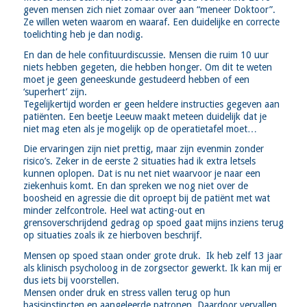
geven mensen zich niet zomaar over aan “meneer Doktoor”.
Ze willen weten waarom en waaraf. Een duidelijke en correcte
toelichting heb je dan nodig.
En dan de hele confituurdiscussie. Mensen die ruim 10 uur
niets hebben gegeten, die hebben honger. Om dit te weten
moet je geen geneeskunde gestudeerd hebben of een
‘superhert’ zijn.
Tegelijkertijd worden er geen heldere instructies gegeven aan
patiënten. Een beetje Leeuw maakt meteen duidelijk dat je
niet mag eten als je mogelijk op de operatietafel moet…
Die ervaringen zijn niet prettig, maar zijn evenmin zonder
risico’s. Zeker in de eerste 2 situaties had ik extra letsels
kunnen oplopen. Dat is nu net niet waarvoor je naar een
ziekenhuis komt. En dan spreken we nog niet over de
boosheid en agressie die dit oproept bij de patiënt met wat
minder zelfcontrole. Heel wat acting-out en
grensoverschrijdend gedrag op spoed gaat mijns inziens terug
op situaties zoals ik ze hierboven beschrijf.
Mensen op spoed staan onder grote druk. Ik heb zelf 13 jaar
als klinisch psycholoog in de zorgsector gewerkt. Ik kan mij er
dus iets bij voorstellen.
Mensen onder druk en stress vallen terug op hun
basisinstincten en aangeleerde patronen. Daardoor vervallen