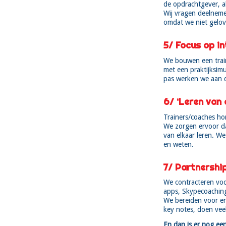
de opdrachtgever, a
Wij vragen deelneme
omdat we niet gelov
5/ Focus op in
We bouwen een traini
met een praktijksimu
pas werken we aan d
6/ ‘Leren van e
Trainers/coaches hor
We zorgen ervoor da
van elkaar leren. W
en weten.
7/ Partnership
We contracteren voor
apps, Skypecoaching
We bereiden voor e
key notes, doen veel
En dan is er nog een