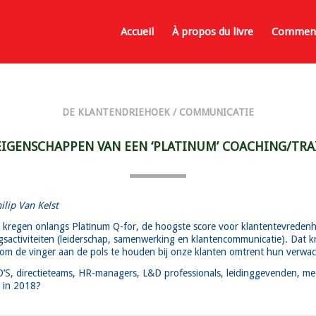
Accueil
À propos du livre
Comment
DE KLANTENDRIEHOEK /
COMMUNICATIE
EIGENSCHAPPEN VAN EEN ‘PLATINUM’ COACHING/TR
lip Van Kelst
 kregen onlangs Platinum Q-for, de hoogste score voor klantentevreden
gsactiviteiten (leiderschap, samenwerking en klantencommunicatie). Dat kri
 om de vinger aan de pols te houden bij onze klanten omtrent hun verwac
S, directieteams, HR-managers, L&D professionals, leidinggevenden, m
g in 2018?