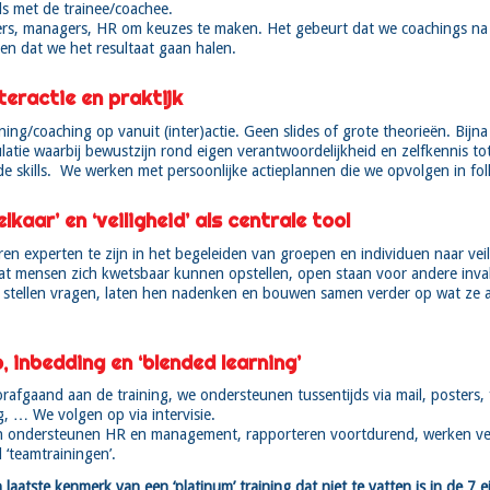
ls met de trainee/coachee.
rs, managers, HR om keuzes te maken. Het gebeurt dat we coachings na 
en dat we het resultaat gaan halen.
teractie en praktijk
ng/coaching op vanuit (inter)actie. Geen slides of grote theorieën. Bijna 
latie waarbij bewustzijn rond eigen verantwoordelijkheid en zelfkennis t
e skills. We werken met persoonlijke actieplannen die we opvolgen in fol
lkaar’ en ‘veiligheid’ als centrale tool
en experten te zijn in het begeleiden van groepen en individuen naar vei
t mensen zich kwetsbaar kunnen opstellen, open staan voor andere inva
e stellen vragen, laten hen nadenken en bouwen samen verder op wat ze 
, inbedding en ‘blended learning’
afgaand aan de training, we ondersteunen tussentijds via mail, posters, 
, … We volgen op via intervisie.
n ondersteunen HR en management, rapporteren voortdurend, werken vee
 ‘teamtrainingen’.
 laatste kenmerk van een ‘platinum’ training dat niet te vatten is in de 7