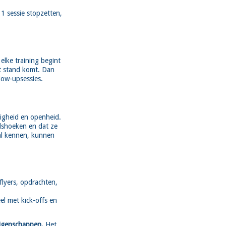
1 sessie stopzetten,
elke training begint
ot stand komt. Dan
low-upsessies.
ligheid en openheid.
lshoeken en dat ze
al kennen, kunnen
flyers, opdrachten,
l met kick-offs en
 eigenschappen.
Het