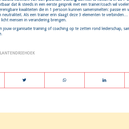
htbaar dat ik steeds in een eerste gesprek met een trainer/coach wil voele
erenigbare kwaliteiten die in 1 persoon kunnen samensmelten: passie en 
 neutraliteit. Als een trainer erin slaagt deze 3 elementen te verbinden… str
it licht mensen in verandering brengen.
 jouw organisatie training of coaching op te zetten rond leiderschap, s
e.
LANTENDRIEHOEK