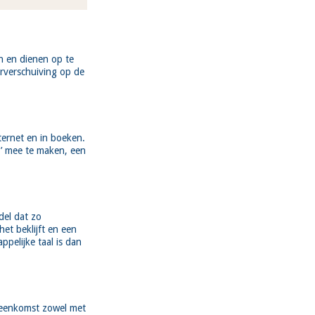
en en dienen op te
urverschuiving op de
ternet en in boeken.
t’ mee te maken, een
del dat zo
et beklijft en een
pelijke taal is dan
reenkomst zowel met