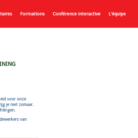
aires
Formations
Conférence interactive
L‘équipe
AINING
heid voor onze
jg je niet zomaar.
htingen.
edewerkers van