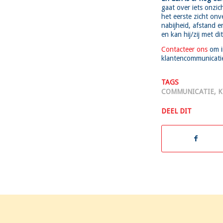
gaat over iets onzic
het eerste zicht onv
nabijheid, afstand en
en kan hij/zij met d
Contacteer ons
om in
klantencommunicati
TAGS
COMMUNICATIE
,
K
DEEL DIT