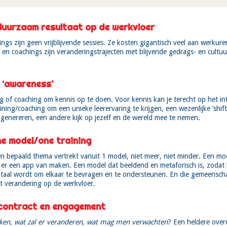
 duurzaam resultaat op de werkvloer
ngs zijn geen vrijblijvende sessies. Ze kosten gigantisch veel aan werkur
 en coachings zijn veranderingstrajecten met blijvende gedrags- en cultu
 ‘awareness’
ng of coaching om kennis op te doen. Voor kennis kan je terecht op het in
ining/coaching om een unieke leerervaring te krijgen, een wezenlijke ‘shif
 genereren, een andere kijk op jezelf en de wereld mee te nemen.
ne model/one training
en bepaald thema vertrekt vanuit 1 model, niet meer, niet minder. Een mo
 er een app van maken. Een model dat beeldend en metaforisch is, zodat h
taal wordt om elkaar te bevragen en te ondersteunen. En die gemeenschap
 verandering op de werkvloer.
 contract en engagement
iken, wat zal er veranderen, wat mag men verwachten
? Een heldere ove